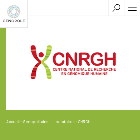
Accueil
•
Genopolitains
•
Laboratoires
•
CNRGH