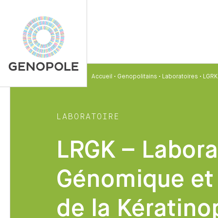
Accueil
•
Genopolitains
•
Laboratoires
•
LGRK
LABORATOIRE
LRGK – Labora
Génomique et 
de la Kératino