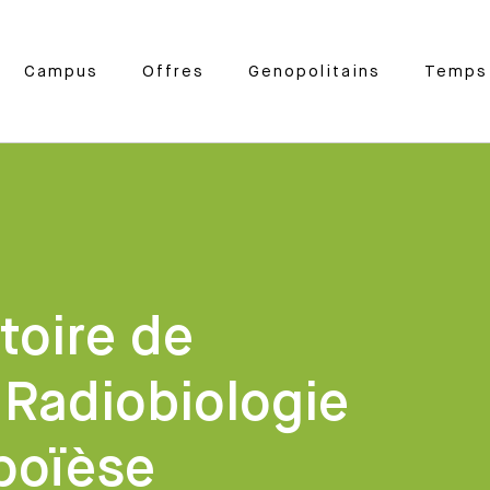
Campus
Offres
Genopolitains
Temps 
toire de
Radiobiologie
poïèse