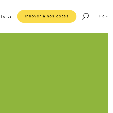
Innover à nos côtés
FR
forts